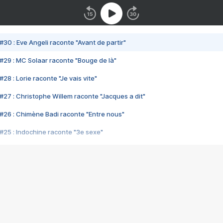
#30 : Eve Angeli raconte "Avant de partir"
#29 : MC Solaar raconte "Bouge de là"
28 : Lorie raconte "Je vais vite"
#27 : Christophe Willem raconte "Jacques a dit"
#26 : Chimène Badi raconte "Entre nous"
#25 : Indochine raconte "3e sexe"
#24 : Zaho raconte "C'est chelou"
#23 : Patrick Bruel raconte "Au café des délices"
#22 : Kyo raconte "Le chemin"
#21 : Nolwenn Leroy raconte "Cassé"
#20 : Patrick Hernandez raconte "Born to be alive"