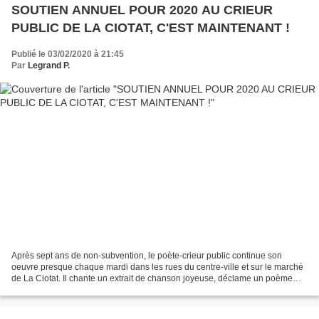
SOUTIEN ANNUEL POUR 2020 AU CRIEUR
PUBLIC DE LA CIOTAT, C'EST MAINTENANT !
Publié le 03/02/2020 à 21:45
Par
Legrand P.
Après sept ans de non-subvention, le poète-crieur public continue son
oeuvre presque chaque mardi dans les rues du centre-ville et sur le marché
de La Ciotat. Il chante un extrait de chanson joyeuse, déclame un poème
écrit par ses soins la veille ou l'avant-veille...