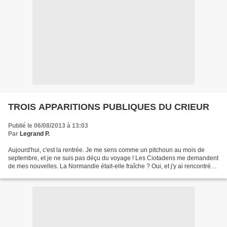
TROIS APPARITIONS PUBLIQUES DU CRIEUR
Publié le 06/08/2013 à 13:03
Par
Legrand P.
Aujourd'hui, c'est la rentrée. Je me sens comme un pitchoun au mois de
septembre, et je ne suis pas déçu du voyage ! Les Ciotadens me demandent
de mes nouvelles. La Normandie était-elle fraîche ? Oui, et j'y ai rencontré
Daniel Maximin, grand monsieur...