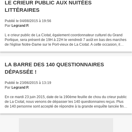
LE CRIEUR PUBLIC AUX NUITÉES
LITTÉRAIRES
Publié le 04/08/2015 à 19:56
Par
Legrand P.
L e crieur public de La Ciotat, également coordonnateur culturel du Grand
Portique, sera présent de 19H à 22H le vendredi 7 août en bas des marches
de l'église Notre-Dame sur le Port-vieux de La Ciotat. A cette occasion, il
présentera son nouveau recueil...
LA BARRE DES 140 QUESTIONNAIRES
DÉPASSÉE !
Publié le 23/06/2015 à 13:19
Par
Legrand P.
En ce mardi 23 juin 2015, date de la 190ème feuille de chou du crieur public
de La Ciotat, nous venons de dépasser les 140 questionnaires reçus. Plus
de 140 personne sont accepté de répondre à la grande enquête lancée fin
avril sur le crieur public de...