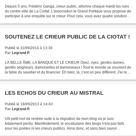
Depuis 5 ans, Frédéric Ganga, crieur public, sillonne chaque mardi les rues
du centre-ville de La Ciotat. L'association le Grand Portique vous propose de
participer à une enquête sur le crieur. Pour cela, vous avez quatre solutions :
1) merci de copier/coller...
SOUTENEZ LE CRIEUR PUBLIC DE LA CIOTAT !
Publié le 11/09/2014 à 13:30
Par
Legrand P.
LA BELLE ÂME, LA BANQUE ET LE CRIEUR Oyez, oyez, gentes dames,
gentils seigneurs, damoiselles et damoiseaux ! Tout le monde se souvient de
la fable du savetier et du financier. Eh bien, là, c'est un peu différent. J'ai reçu
récemment d'une demoiselle...
LES ECHOS DU CRIEUR AU MISTRAL
Publié le 18/09/2013 à 14:43
Par
Legrand P.
UN petit mot de rentrée suite à la migration de mon blog où je suis
totalement perdu. Manifestement, le vocabulaire des blogs n'est pas faits
pour les poètes ni les crieurs publics. Ainsi donc, et sans bien savoir
comment, me voici en position de publier...