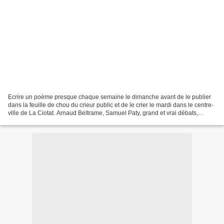
Ecrire un poème presque chaque semaine le dimanche avant de le publier
dans la feuille de chou du crieur public et de le crier le mardi dans le centre-
ville de La Ciotat. Arnaud Beltrame, Samuel Paty, grand et vrai débats,
élections, coronavirus, Ukraine...voici...