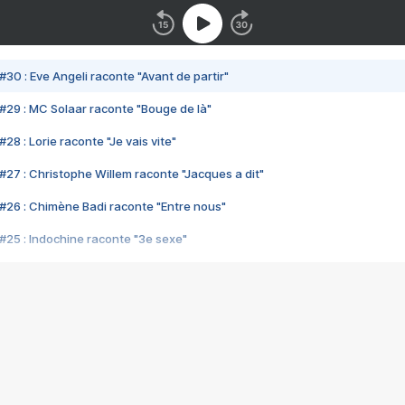
#30 : Eve Angeli raconte "Avant de partir"
#29 : MC Solaar raconte "Bouge de là"
28 : Lorie raconte "Je vais vite"
#27 : Christophe Willem raconte "Jacques a dit"
#26 : Chimène Badi raconte "Entre nous"
#25 : Indochine raconte "3e sexe"
#24 : Zaho raconte "C'est chelou"
#23 : Patrick Bruel raconte "Au café des délices"
#22 : Kyo raconte "Le chemin"
#21 : Nolwenn Leroy raconte "Cassé"
#20 : Patrick Hernandez raconte "Born to be alive"