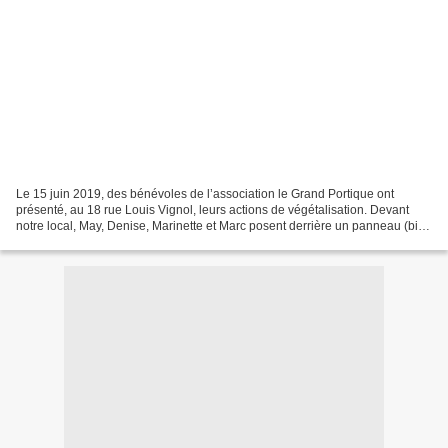
Le 15 juin 2019, des bénévoles de l’association le Grand Portique ont
présenté, au 18 rue Louis Vignol, leurs actions de végétalisation. Devant
notre local, May, Denise, Marinette et Marc posent derrière un panneau (bien
vert !) réalisé par la jeune May,...