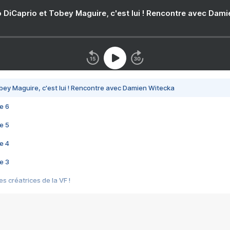
 DiCaprio et Tobey Maguire, c'est lui ! Rencontre avec Dam
bey Maguire, c'est lui ! Rencontre avec Damien Witecka
e 6
e 5
e 4
e 3
s créatrices de la VF !
e 2
e 1