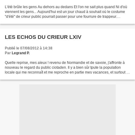
L'été brûle les gens Au dehors au dedans Et l'on ne sait plus quand Ni d'où
viennent les gens... Aujourd'hui est un jour chaud à souhait où le costume
"d'été" de crieur public pourrait passer pour une fourrure de trappeur.
J'aimerais travailler à sept...
LES ECHOS DU CRIEUR LXIV
Publié le 07/08/2012 à 14:38
Par
Legrand P.
Quelle reprise, mes aïeux ! revenu de Normandie et de savoie, j'affronte à
nouveau le regard du public ciotaden. Il y a bien sûr tpute la population
locale qui me reconnaît et me reproche en partie mes vacances, et surtout la
masse des touristes qui ne...