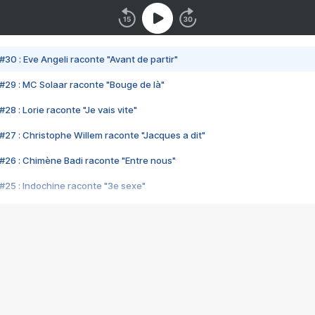
#30 : Eve Angeli raconte "Avant de partir"
#29 : MC Solaar raconte "Bouge de là"
28 : Lorie raconte "Je vais vite"
#27 : Christophe Willem raconte "Jacques a dit"
#26 : Chimène Badi raconte "Entre nous"
#25 : Indochine raconte "3e sexe"
#24 : Zaho raconte "C'est chelou"
#23 : Patrick Bruel raconte "Au café des délices"
#22 : Kyo raconte "Le chemin"
#21 : Nolwenn Leroy raconte "Cassé"
#20 : Patrick Hernandez raconte "Born to be alive"