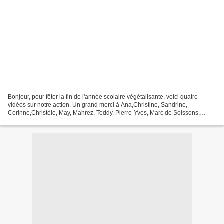
Bonjour, pour fêter la fin de l'année scolaire végétalisante, voici quatre
vidéos sur notre action. Un grand merci à Ana,Christine, Sandrine,
Corinne,Christèle, May, Mahrez, Teddy, Pierre-Yves, Marc de Soissons,
Philippe, Antoine, et toutes et tous les...