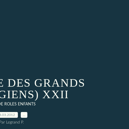
RE DES GRANDS
GIENS) XXII
DE ROLES ENFANTS
8.03.2012
…
Par Legrand P.