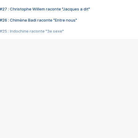
#27 : Christophe Willem raconte "Jacques a dit"
#26 : Chimène Badi raconte "Entre nous"
#25 : Indochine raconte "3e sexe"
#24 : Zaho raconte "C'est chelou"
#23 : Patrick Bruel raconte "Au café des délices"
#22 : Kyo raconte "Le chemin"
#21 : Nolwenn Leroy raconte "Cassé"
#20 : Patrick Hernandez raconte "Born to be alive"
#19 : Lorie raconte "Près de moi"
#18 : Michael Jones raconte "A nos actes manqués" (avec Jean-Jacque
#17 : Khaled raconte "Aïcha"
#16 : Corneille raconte "Parce qu'on vient de loin"