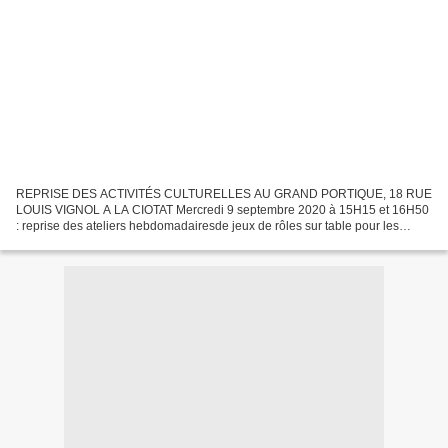
REPRISE DES ACTIVITÉS CULTURELLES AU GRAND PORTIQUE, 18 RUE
LOUIS VIGNOL A LA CIOTAT Mercredi 9 septembre 2020 à 15H15 et 16H50
: reprise des ateliers hebdomadairesde jeux de rôles sur table pour les
jeunes de 10 à 17 ans (hors vacances scolaires). Jeudi...