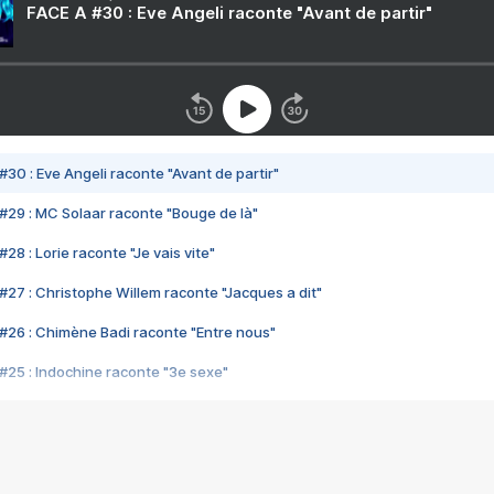
FACE A #30 : Eve Angeli raconte "Avant de partir"
#30 : Eve Angeli raconte "Avant de partir"
#29 : MC Solaar raconte "Bouge de là"
28 : Lorie raconte "Je vais vite"
#27 : Christophe Willem raconte "Jacques a dit"
#26 : Chimène Badi raconte "Entre nous"
#25 : Indochine raconte "3e sexe"
#24 : Zaho raconte "C'est chelou"
#23 : Patrick Bruel raconte "Au café des délices"
#22 : Kyo raconte "Le chemin"