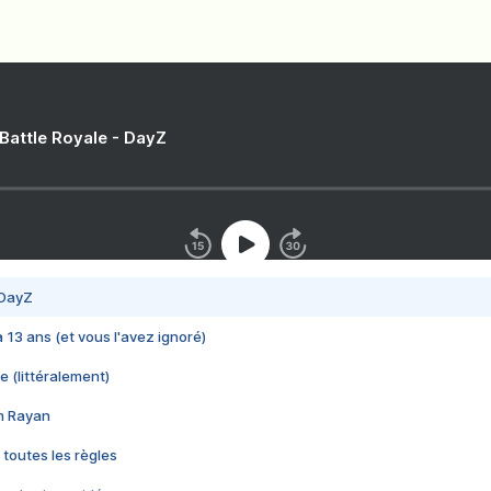
 Battle Royale - DayZ
 DayZ
 a 13 ans (et vous l'avez ignoré)
e (littéralement)
im Rayan
 toutes les règles