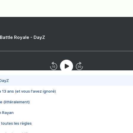
 Battle Royale - DayZ
 DayZ
 a 13 ans (et vous l'avez ignoré)
e (littéralement)
im Rayan
 toutes les règles