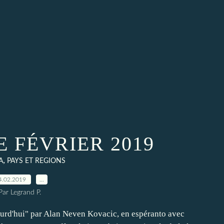
 FÉVRIER 2019
,
A
PAYS ET REGIONS
4.02.2019
…
Par Legrand P.
jourd'hui" par Alan Neven Kovacic, en espéranto avec