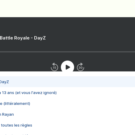
 Battle Royale - DayZ
 DayZ
 a 13 ans (et vous l'avez ignoré)
e (littéralement)
im Rayan
 toutes les règles