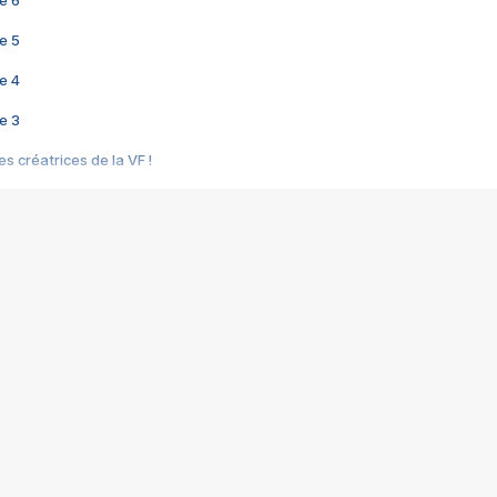
e 6
e 5
e 4
e 3
s créatrices de la VF !
e 2
e 1
e Mektoub My Love arrive enfin ! Rencontre avec Shaïn Boumedine et Sal
i : après Toni en famille
elle réalise le bouleversant Dites lui que je l'aime
ais ! Rencontre autour de Vie privée de Rebecca Zlotowski
 de Marguerite, Grave... Rencontre avec Ella Rumpf
 Les Rêveurs, un film intime sur la santé mentale