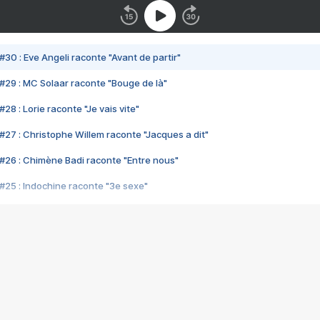
#30 : Eve Angeli raconte "Avant de partir"
#29 : MC Solaar raconte "Bouge de là"
28 : Lorie raconte "Je vais vite"
#27 : Christophe Willem raconte "Jacques a dit"
#26 : Chimène Badi raconte "Entre nous"
#25 : Indochine raconte "3e sexe"
#24 : Zaho raconte "C'est chelou"
#23 : Patrick Bruel raconte "Au café des délices"
#22 : Kyo raconte "Le chemin"
#21 : Nolwenn Leroy raconte "Cassé"
#20 : Patrick Hernandez raconte "Born to be alive"