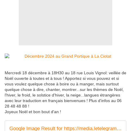
Mercredi 18 décembre à 18H30 au 18 rue Louis Vignol: veillée de
Noël ouverte à toutes et à tous ! Apportez si vous pouvez et si
vous voulez quelque chose à boire ou à manger, mais surtout
quelque chose à dire, chanter, montrer...sur les thèmes de Noël,
l'hiver, le froid, le solstice d'hiver, la neige...langues étrangères
avec leur traduction en français bienvenues ! Plus d'infos au 06
28 48 48 88 !
Joyeux Noël et bon bout d'an !
Google Image Result for https://media.letelegramme.fr/api/v1/images/view/63dcbd673e7aab35c750c3da/web_golden_xl/63dcbd673e7aab35c750c3da.1