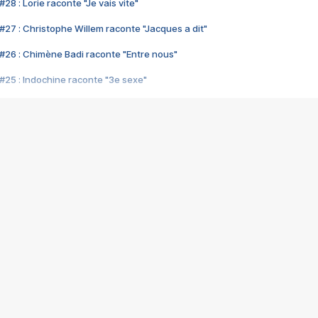
28 : Lorie raconte "Je vais vite"
#27 : Christophe Willem raconte "Jacques a dit"
#26 : Chimène Badi raconte "Entre nous"
#25 : Indochine raconte "3e sexe"
#24 : Zaho raconte "C'est chelou"
#23 : Patrick Bruel raconte "Au café des délices"
#22 : Kyo raconte "Le chemin"
#21 : Nolwenn Leroy raconte "Cassé"
#20 : Patrick Hernandez raconte "Born to be alive"
#19 : Lorie raconte "Près de moi"
#18 : Michael Jones raconte "A nos actes manqués" (avec Jean-Jacque
#17 : Khaled raconte "Aïcha"
#16 : Corneille raconte "Parce qu'on vient de loin"