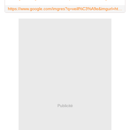
https://www.google.com/imgres?q=veill%C3%A9e&imgurl=https%3A%2F%2Fmedia.letelegramme.fr%2Fapi%2Fv1%2Fimages%2Fview%2F63dcbd673e7aab35c750c3da%2Fweb_golden_xl%2F63dcbd673e7aab35c750c3da.1&imgrefurl=https%3A%2F%2Fwww.letelegramme.fr%2Ffinistere%2Fla-feuillee-29690%2Fspancontes-dhiverspan-une-veillee-comme-autrefois-2556445.php&docid=gH2CJJG1hygVxM&tbnid=gpNTiDcS7iQJLM&vet=12ahUKEwju8JHKtYyKAxXnSaQEHRtcJPw4KBAzegQISBAA..i&w=960&h=600&hcb=2&ved=2ahUKEwju8JHKtYyKAxXnSaQEHRtcJPw4KBAzegQISBAA
Publicité