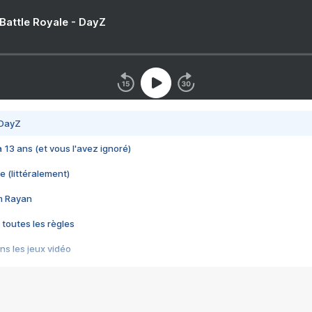
 Battle Royale - DayZ
 DayZ
 a 13 ans (et vous l'avez ignoré)
e (littéralement)
im Rayan
 toutes les règles
s les jeux vidéo
us choquant de Rockstar ? - Le scandale BULLY
e plus moche de Steam