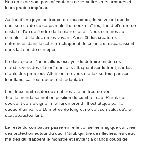
Nos amis ne sont pas mécontents de remettre leurs armures et
leurs grades impériaux
Au lieu d'une joyeuse troupe de chasseurs, ils ne voient que le
duc, son garde du corps mulmil et deux maîtres, l'un d el'ordre de
cristal et l'un de l'ordre de la pierre noire. "Nous sommes au
complet", dit le duc en les voyant. Aussitôt, les créatures
enfermées dans le coffre s'échappent de celui-ci et disparaissent
dans la lame de son épée.
Le duc ajoute : "nous allons essayer de détruire un de ces
maudits vers des glaces" qui nous attaquent sur le front, sur les
monts des premiers. Attention, ne vous mettez surtout pas sur
leur flanc, car leur queue est redoutable.
Les deux maîtres découvrent très vite un trou de ver.
Tout le monde se met en position de combat, sauf Pitiruk qui
décident de s'éloigner. mal lui en prend ! Il est attqué par la
queue d'un ver de 15 mètres de long et ne doit son salut qu'à un
saut époustouflant.
Le reste du combat se passe entre le conseiller magique qui crée
des protection autour du duc, Pitiruk qui tire des flèches, les deux
maîtres qui frappent le monstre et l'évitent à grands coups de