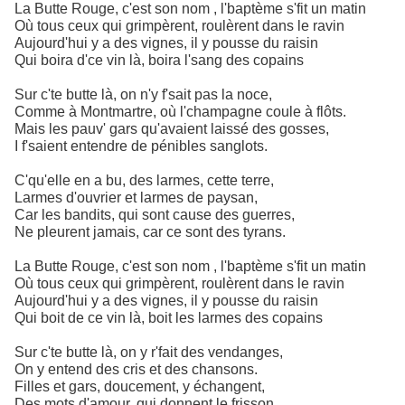
La Butte Rouge, c'est son nom , l'baptème s'fit un matin
Où tous ceux qui grimpèrent, roulèrent dans le ravin
Aujourd'hui y a des vignes, il y pousse du raisin
Qui boira d'ce vin là, boira l'sang des copains
Sur c'te butte là, on n'y f'sait pas la noce,
Comme à Montmartre, où l'champagne coule à flôts.
Mais les pauv' gars qu'avaient laissé des gosses,
I f'saient entendre de pénibles sanglots.
C'qu'elle en a bu, des larmes, cette terre,
Larmes d'ouvrier et larmes de paysan,
Car les bandits, qui sont cause des guerres,
Ne pleurent jamais, car ce sont des tyrans.
La Butte Rouge, c'est son nom , l'baptème s'fit un matin
Où tous ceux qui grimpèrent, roulèrent dans le ravin
Aujourd'hui y a des vignes, il y pousse du raisin
Qui boit de ce vin là, boit les larmes des copains
Sur c'te butte là, on y r'fait des vendanges,
On y entend des cris et des chansons.
Filles et gars, doucement, y échangent,
Des mots d'amour, qui donnent le frisson.