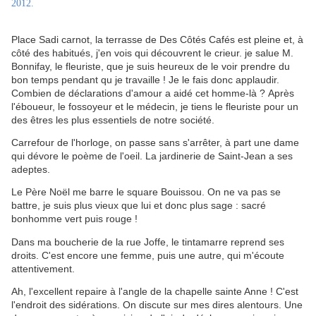
2012.
Place Sadi carnot, la terrasse de Des Côtés Cafés est pleine et, à
côté des habitués, j'en vois qui découvrent le crieur. je salue M.
Bonnifay, le fleuriste, que je suis heureux de le voir prendre du
bon temps pendant qu je travaille ! Je le fais donc applaudir.
Combien de déclarations d'amour a aidé cet homme-là ? Après
l'éboueur, le fossoyeur et le médecin, je tiens le fleuriste pour un
des êtres les plus essentiels de notre société.
Carrefour de l'horloge, on passe sans s'arrêter, à part une dame
qui dévore le poème de l'oeil. La jardinerie de Saint-Jean a ses
adeptes.
Le Père Noël me barre le square Bouissou. On ne va pas se
battre, je suis plus vieux que lui et donc plus sage : sacré
bonhomme vert puis rouge !
Dans ma boucherie de la rue Joffe, le tintamarre reprend ses
droits. C'est encore une femme, puis une autre, qui m'écoute
attentivement.
Ah, l'excellent repaire à l'angle de la chapelle sainte Anne ! C'est
l'endroit des sidérations. On discute sur mes dires alentours. Une