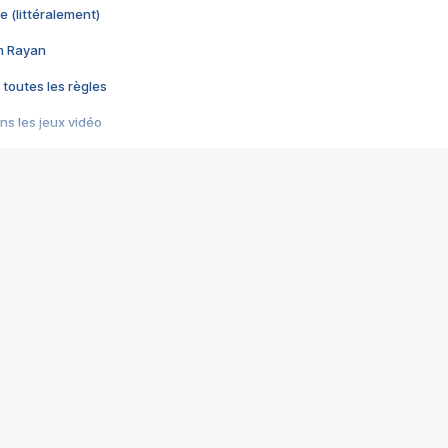
e (littéralement)
im Rayan
 toutes les règles
s les jeux vidéo
us choquant de Rockstar ? - Le scandale BULLY
e plus moche de Steam
du RÊVE tourne au CAUCHEMAR
pendant 8 heures
it… à tort
umiliés par un jeu vidéo
ire - Final Fantasy 8
ti un empire - Age of Empires
story DOFUS